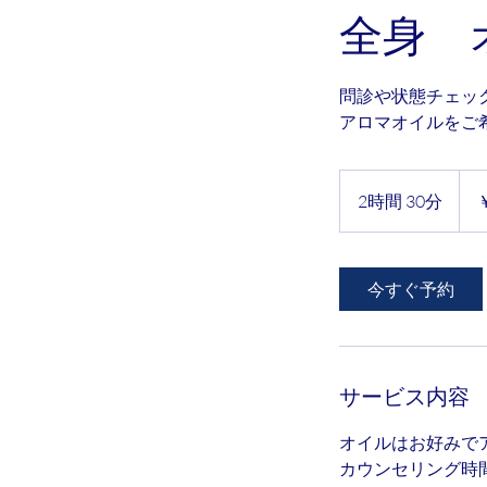
全身 オイル
問診や状態チェッ
アロマオイルをご
17,0
円
2時間 30分
2
時
間
3
今すぐ予約
0
分
サービス内容
オイルはお好みで
カウンセリング時